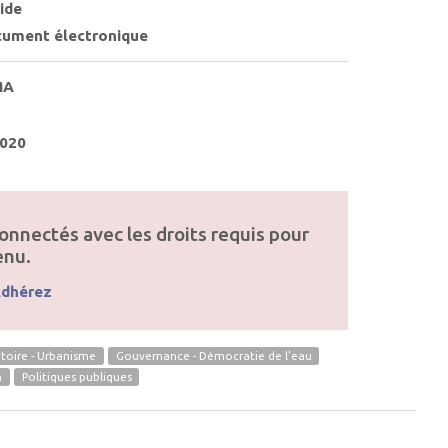
ide
ument électronique
MA
020
onnectés avec les droits requis pour
enu.
dhérez
toire - Urbanisme
Gouvernance - Démocratie de l'eau
n
Politiques publiques