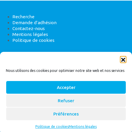
Recherche
Demande d’adhésion
Contactez-nous
Mentions légales
Politique de cookies
ANEB
22 rue de Madrid, 75008 Paris
Nous utilisons des cookies pour optimiser notre site web et nos services
Accepter
Refuser
© 2026
Bassin Versant
|
ANEB
Préférences
Politique de cookies
Mentions légales