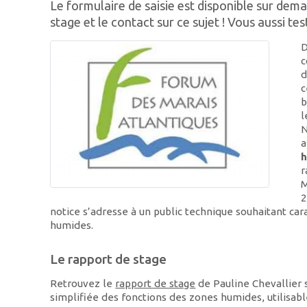
Le formulaire de saisie est disponible sur de
stage et le contact sur ce sujet ! Vous aussi tes
D
c
d
c
b
l
N
a
h
r
M
2
notice s’adresse à un public technique souhaitant car
humides.
Le rapport de stage
Retrouvez le
rapport de stage
de Pauline Chevallier s
simplifiée des fonctions des zones humides, utilisab