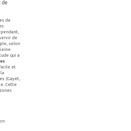
t de
es de
es
ependant,
servir de
ple, selon
 Seine
tude qui a
nes
facile et
 la
es (Gayet,
le. Cette
 zones
ion