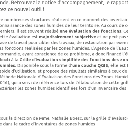
mande. Retrouvez la notice d'accompagnement, le rappor
tez ce nouvel outil !
e nombreuses structures réalisent en ce moment des inventair
onnaissance des zones humides de leur territoire. Au cours de c
erniers, il est souvent réalisé
une évaluation des fonctions
. C
ette évaluation est
majoritairement subjective
et ne peut pas 
ase de travail pour cibler des travaux, de restauration par exem
es fonctions réalisées par les zones humides. L’Agence de l’Eau
ormandie, ayant conscience de ce problème, a donc financé l’é
bouti à la
Grille d’évaluation simplifiée des fonctions des zo
umides
. Disponible sous la forme d’
une couche QGIS
, elle est 
apide d’utilisation, et propose des résultats similaires à ceux de
éthode Nationale d’Évaluation des Fonctions des Zones Humid
016), qui a servi de référence lors de l’élaboration de cette gril
actériser les zones humides identifiées lors d’un inventaire des
ous la direction de Mme. Nathalie Boesc, sur la grille d’évaluat
le dans le cadre d’inventaires de zones humides