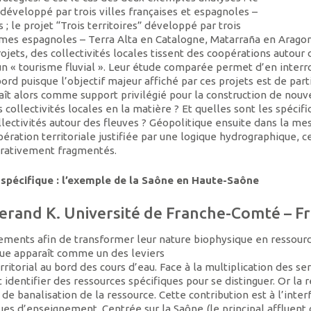
développé par trois villes françaises et espagnoles –
 ; le projet “Trois territoires” développé par trois
es espagnoles – Terra Alta en Catalogne, Matarraña en Aragon
ets, des collectivités locales tissent des coopérations autour 
n « tourisme fluvial ». Leur étude comparée permet d’en interr
d puisque l’objectif majeur affiché par ces projets est de part
aît alors comme support privilégié pour la construction de nouv
 collectivités locales en la matière ? Et quelles sont les spécifi
ollectivités autour des fleuves ? Géopolitique ensuite dans la me
ation territoriale justifiée par une logique hydrographique, c
strativement fragmentés.
e spécifique : l’exemple de la Saône en Haute-Saône
berand K. Université de Franche-Comté – F
ements afin de transformer leur nature biophysique en ressour
ue apparaît comme un des leviers
torial au bord des cours d’eau. Face à la multiplication des ser
t identifier des ressources spécifiques pour se distinguer. Or la 
de banalisation de la ressource. Cette contribution est à l’inter
ques d’enseignement. Centrée sur la Saône (le principal affluent