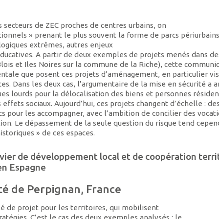
 secteurs de ZEC proches de centres urbains, on
tionnels » prenant le plus souvent la forme de parcs périurbains
ologiques extrêmes, autres enjeux
éducatives. A partir de deux exemples de projets menés dans de
Blois et Iles Noires sur la commune de la Riche), cette communi
entale que posent ces projets d’aménagement, en particulier vis
aces. Dans les deux cas, l’argumentaire de la mise en sécurité a
ues lourds pour la délocalisation des biens et personnes résiden
ffets sociaux. Aujourd’hui, ces projets changent d’échelle : d
cs pour les accompagner, avec l’ambition de concilier des vocat
ation. Le dépassement de la seule question du risque tend cepen
historiques » de ces espaces.
evier de développement local et de coopération territ
 en Espagne
ité de Perpignan, France
de projet pour les territoires, qui mobilisent
atégies. C’est le cas des deux exemples analysés : le