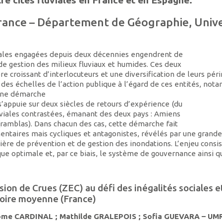
France – Département de Géographie, Unive
iales engagées depuis deux décennies engendrent de
 gestion des milieux fluviaux et humides. Ces deux
e croissant d’interlocuteurs et une diversification de leurs pér
 des échelles de l’action publique à l’égard de ces entités, no
 une démarche
’appuie sur deux siècles de retours d’expérience (du
luviales contrastées, émanant des deux pays : Amiens
(ramblas). Dans chacun des cas, cette démarche fait
entaires mais cycliques et antagonistes, révélés par une grande
ière de prévention et de gestion des inondations. L’enjeu consis
ique optimale et, par ce biais, le système de gouvernance ainsi q
n de Crues (ZEC) au défi des inégalités sociales e
 Loire moyenne (France)
rôme CARDINAL ; Mathilde GRALEPOIS ; Sofia GUEVARA – UM