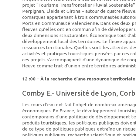
projet “Tourisme Transfrontalier Fluvial Soutenable” 
Perpignan, Lleida et Girona – autour de quatre fleuves
comarques appartenant à trois communautés autonom
Ports en Communauté Valencienne. Dans ces deux proj
fleuves qu’elles ont en commun afin de développer u
deux dimensions structurantes. Économique tout d’abor
développement local des territoires. Le fleuve appar
ressources territoriales. Quelles sont les attentes des
activités et pratiques touristiques pensées par ces c
ces projets s’accompagnent d’une dynamique de coopér
fleuve comme trait d’union entre territoires admini
12 :00 – À la recherche d’une ressource territorial
Comby E.- Université de Lyon, Cor
Les cours d’eau ont fait l’objet de nombreux aménag
économiques. En France, le développement touristiq
contemporains d’une politique de développement terri
produits touristiques, les politiques publiques doiven
de ce type de politiques publiques entraîne un risque 
politiques publiques, recherche scientifique et prati