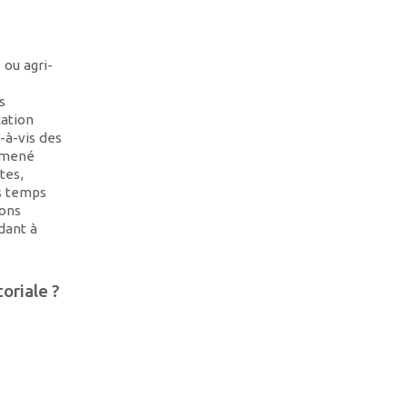
 ou agri-
s
cation
-à-vis des
 amené
tes,
es temps
ions
dant à
oriale ?