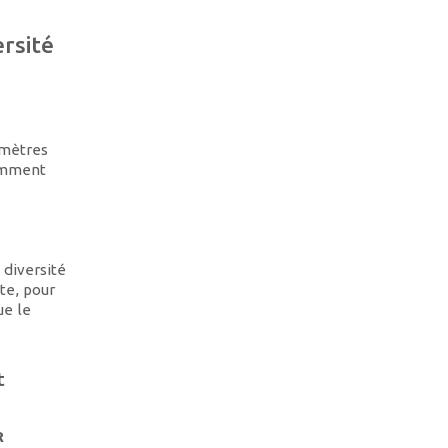
rsité
imètres
tamment
 diversité
te, pour
ue le
t
R