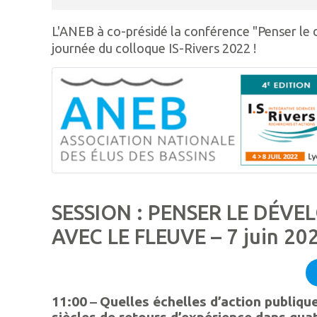
L'ANEB à co-présidé la conférence "Penser le d
journée du colloque IS-Rivers 2022 !
SESSION : PENSER LE DÉVE
AVEC LE FLEUVE – 7 juin 20
11:00
–
Quelles échelles d’action publiqu
siècles de retours d’expérience dans quat