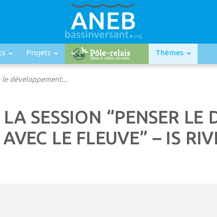
ts
Projets
Thèmes
r le développement...
É LA SESSION “PENSER L
AVEC LE FLEUVE” – IS RIV