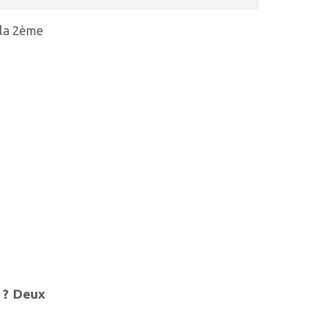
 la 2ème
N
s ? Deux