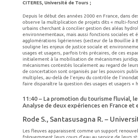
CITERES, Université de Tours ;
Depuis le début des années 2000 en France, dans des
observe la multiplication de projets dits « multi-fonc
urbains cherchant à concilier gestion des aléas hydr
environnementaux, mais aussi fonctions sociales et 
agglomérations ligériennes (secteur de la Bouillie à 
souligne les enjeux de justice sociale et environnem
usages et usagers, parfois très précaires, de ces esp
initialement à la mobilisation de mécanismes juridiq
mécanismes contestés localement au regard de leurs e
de concertation sont organisés par les pouvoirs publi
multiples, au-delà de l’enjeu du contrôle de l’inond
faire disparaître la question des usages et usagers « 
11:40 – La promotion du tourisme fluvial, l
Analyse de deux expériences en France et
Rode S., Santasusagna R. – Univers
Les fleuves apparaissent comme un support renouvelé 
fréquemment leurs cours d’eau au service de leurs str