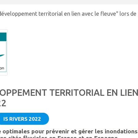
éveloppement territorial en lien avec le fleuve" lors de
LOPPEMENT TERRITORIAL EN LIE
22
IS RIVERS 2022
e optimales pour prévenir et gérer les inondation
re cités fluviales en France et en Espagne.