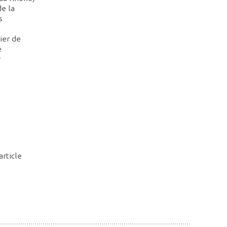
de la
s
ier de
e
r
rticle