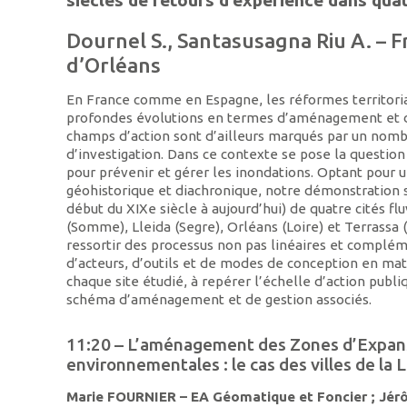
Dournel S., Santasusagna Riu A. – 
d’Orléans
En France comme en Espagne, les réformes territor
profondes évolutions en termes d’aménagement et de
champs d’action sont d’ailleurs marqués par un nombr
d’investigation. Dans ce contexte se pose la question
pour prévenir et gérer les inondations. Optant pour
géohistorique et diachronique, notre démonstration s
début du XIXe siècle à aujourd’hui) de quatre cités f
(Somme), Lleida (Segre), Orléans (Loire) et Terrassa 
ressortir des processus non pas linéaires et complém
d’acteurs, d’outils et de modes de conception en mat
chaque site étudié, à repérer l’échelle d’action publ
schéma d’aménagement et de gestion associés.
11:20 – L’aménagement des Zones d’Expansio
environnementales : le cas des villes de la
Marie FOURNIER – EA Géomatique et Foncier ; Jé