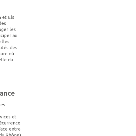
 et Els
des
oger les
iciper au
elles
cités des
sure où
elle du
rance
ces
vices et
récurrence
face entre
 du Rhône)