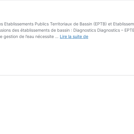
s Etablissements Publics Territoriaux de Bassin (EPTB) et Etabliss
ssions des établissements de bassin : Diagnostics Diagnostics – EP
Exposition
ne gestion de l’eau nécessite …
Lire la suite de
« Les
BASSINS
en
ACTION »