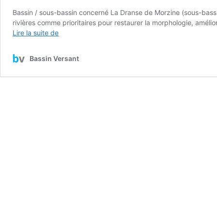
Bassin / sous-bassin concerné La Dranse de Morzine (sous-bassin 
rivières comme prioritaires pour restaurer la morphologie, amélio
Dranse
Lire la suite de
de
Morzine :
Bassin Versant
Restauration
hydromorphologique
et
prévention
des
inondations
(3
secteurs
prioritaires)